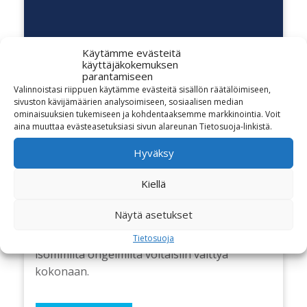
Käytämme evästeitä
käyttäjäkokemuksen
parantamiseen
Valinnoistasi riippuen käytämme evästeitä sisällön räätälöimiseen,
sivuston kävijämäärien analysoimiseen, sosiaalisen median
ominaisuuksien tukemiseen ja kohdentaaksemme markkinointia. Voit
aina muuttaa evästeasetuksiasi sivun alareunan Tietosuoja-linkistä.
Huolla katto ennen lumien
tuloa
Hyväksy
Kiellä
Katolle kannattaa kiivetä joka syksy, jotta sen
kuntoa pystytään seuraamaan. Yleensä
Näytä asetukset
ongelmiin tartutaan vasta sitten, kun niitä
ilmenee, vaikka säännöllisellä huollolla
Tietosuoja
isommilta ongelmilta voitaisiin välttyä
kokonaan.