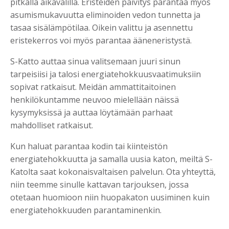
pitkällä aikavälillä. Eristeiden päivitys parantaa myös
asumismukavuutta eliminoiden vedon tunnetta ja
tasaa sisälämpötilaa. Oikein valittu ja asennettu
eristekerros voi myös parantaa ääneneristystä.
S-Katto auttaa sinua valitsemaan juuri sinun
tarpeisiisi ja talosi energiatehokkuusvaatimuksiin
sopivat ratkaisut. Meidän ammattitaitoinen
henkilökuntamme neuvoo mielellään näissä
kysymyksissä ja auttaa löytämään parhaat
mahdolliset ratkaisut.
Kun haluat parantaa kodin tai kiinteistön
energiatehokkuutta ja samalla uusia katon, meiltä S-
Katolta saat kokonaisvaltaisen palvelun. Ota yhteyttä,
niin teemme sinulle kattavan tarjouksen, jossa
otetaan huomioon niin huopakaton uusiminen kuin
energiatehokkuuden parantaminenkin.