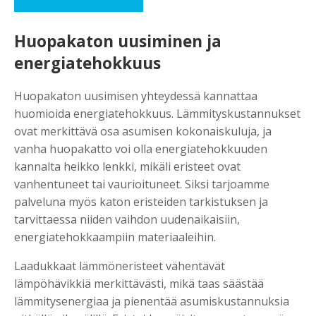
Huopakaton uusiminen ja
energiatehokkuus
Huopakaton uusimisen yhteydessä kannattaa
huomioida energiatehokkuus. Lämmityskustannukset
ovat merkittävä osa asumisen kokonaiskuluja, ja
vanha huopakatto voi olla energiatehokkuuden
kannalta heikko lenkki, mikäli eristeet ovat
vanhentuneet tai vaurioituneet. Siksi tarjoamme
palveluna myös katon eristeiden tarkistuksen ja
tarvittaessa niiden vaihdon uudenaikaisiin,
energiatehokkaampiin materiaaleihin.
Laadukkaat lämmöneristeet vähentävät
lämpöhävikkiä merkittävästi, mikä taas säästää
lämmitysenergiaa ja pienentää asumiskustannuksia