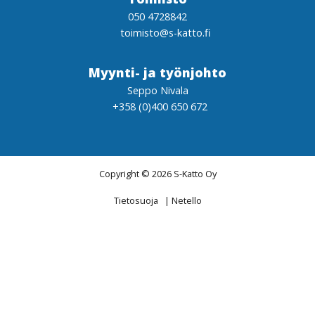
050 4728842
toimisto@s-katto.fi
Myynti- ja työnjohto
Seppo Nivala
+358 (0)400 650 672
Copyright © 2026 S-Katto Oy
Tietosuoja
|
Netello