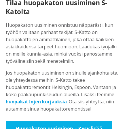
Tilaa huopakaton uusiminen S-
Katolta
Huopakaton uusiminen onnistuu näppärästi, kun
työhön valitaan parhaat tekijät. S-Katto on
huopakattojen ammattilainen, joka ottaa kaikkien
asiakkaidensa tarpeet huomioon. Laadukas työjälki
on meille kunnia-asia, minkä vuoksi panostamme
työvälineisiin sekä menetelmiin.
Jos huopakaton uusiminen on sinulle ajankohtaista,
ole yhteydessä meihin. S-Katto tekee
huopakattoremontit Helsingin, Espoon, Vantaan ja
koko pääkaupunkiseudun alueilla. Lisäksi teemme
huopakattojen korjauksia
. Ota siis yhteyttä, niin
autamme sinua huopakattoremontissa!
Huopakaton uusiminen – Kysy lisää