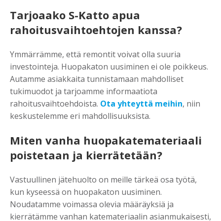
Tarjoaako S-Katto apua
rahoitusvaihtoehtojen kanssa?
Ymmärrämme, että remontit voivat olla suuria
investointeja. Huopakaton uusiminen ei ole poikkeus.
Autamme asiakkaita tunnistamaan mahdolliset
tukimuodot ja tarjoamme informaatiota
rahoitusvaihtoehdoista.
Ota yhteyttä meihin
, niin
keskustelemme eri mahdollisuuksista.
Miten vanha huopakatemateriaali
poistetaan ja kierrätetään?
Vastuullinen jätehuolto on meille tärkeä osa työtä,
kun kyseessä on huopakaton uusiminen.
Noudatamme voimassa olevia määräyksiä ja
kierrätämme vanhan katemateriaalin asianmukaisesti,