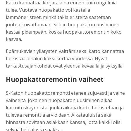
Katto kannattaa korjata aina ennen kuin ongelmia
tulee. Vuotava huopakatto voi kastella
lämmöneristeet, minkä takia eristeitä saatetaan
joutua kuivattamaan. Silloin huopakaton uusiminen
kestää pidempään, koska huopakattoremontin koko
kasvaa.
Epämukavien yllätysten välttämiseksi katto kannattaa
tarkistaa ainakin kaksi kertaa vuodessa. Hyvät
tarkastusajankohdat ovat yleensä keväällä ja syksyllä.
Huopakattoremontin vaiheet
S-Katon huopakattoremontti etenee sujuvasti ja vaihe
vaiheelta. Jokainen huopakaton uusiminen alkaa
kartoituskäynnistä, jonka aikana katto tarkistetaan ja
tulevaa remonttia arvioidaan. Aikatauluista sekä
hinnasta sovitaan asiakkaan kanssa, jotta kaikki olisi
selvää heti alusta saakka.