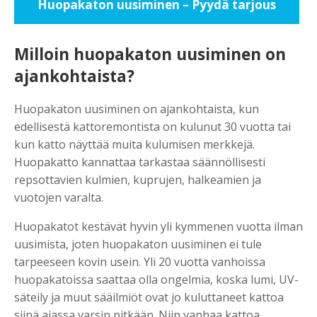
Huopakaton uusiminen – Pyydä tarjous
Milloin huopakaton uusiminen on
ajankohtaista?
Huopakaton uusiminen on ajankohtaista, kun
edellisestä kattoremontista on kulunut 30 vuotta tai
kun katto näyttää muita kulumisen merkkejä.
Huopakatto kannattaa tarkastaa säännöllisesti
repsottavien kulmien, kuprujen, halkeamien ja
vuotojen varalta.
Huopakatot kestävät hyvin yli kymmenen vuotta ilman
uusimista, joten huopakaton uusiminen ei tule
tarpeeseen kovin usein. Yli 20 vuotta vanhoissa
huopakatoissa saattaa olla ongelmia, koska lumi, UV-
säteily ja muut sääilmiöt ovat jo kuluttaneet kattoa
siinä ajassa varsin pitkään. Niin vanhaa kattoa