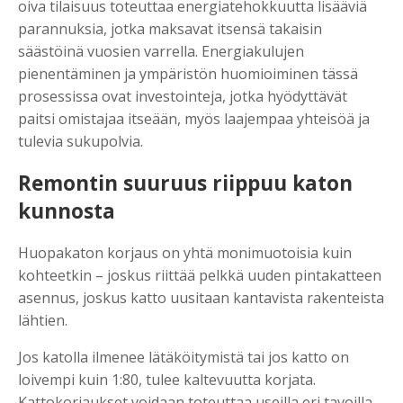
oiva tilaisuus toteuttaa energiatehokkuutta lisääviä
parannuksia, jotka maksavat itsensä takaisin
säästöinä vuosien varrella. Energiakulujen
pienentäminen ja ympäristön huomioiminen tässä
prosessissa ovat investointeja, jotka hyödyttävät
paitsi omistajaa itseään, myös laajempaa yhteisöä ja
tulevia sukupolvia.
Remontin suuruus riippuu katon
kunnosta
Huopakaton korjaus on yhtä monimuotoisia kuin
kohteetkin – joskus riittää pelkkä uuden pintakatteen
asennus, joskus katto uusitaan kantavista rakenteista
lähtien.
Jos katolla ilmenee lätäköitymistä tai jos katto on
loivempi kuin 1:80, tulee kaltevuutta korjata.
Kattokorjaukset voidaan toteuttaa useilla eri tavoilla.