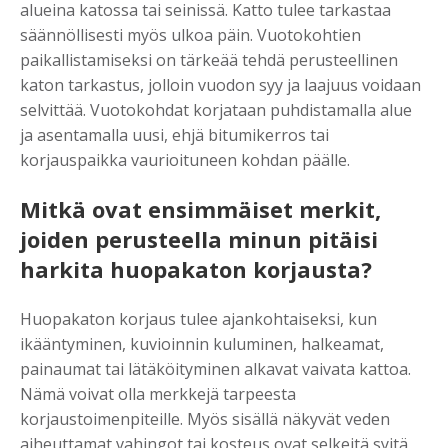
alueina katossa tai seinissä. Katto tulee tarkastaa
säännöllisesti myös ulkoa päin. Vuotokohtien
paikallistamiseksi on tärkeää tehdä perusteellinen
katon tarkastus, jolloin vuodon syy ja laajuus voidaan
selvittää. Vuotokohdat korjataan puhdistamalla alue
ja asentamalla uusi, ehjä bitumikerros tai
korjauspaikka vaurioituneen kohdan päälle.
Mitkä ovat ensimmäiset merkit,
joiden perusteella minun pitäisi
harkita huopakaton korjausta?
Huopakaton korjaus tulee ajankohtaiseksi, kun
ikääntyminen, kuvioinnin kuluminen, halkeamat,
painaumat tai lätäköityminen alkavat vaivata kattoa.
Nämä voivat olla merkkejä tarpeesta
korjaustoimenpiteille. Myös sisällä näkyvät veden
aiheuttamat vahingot tai kosteus ovat selkeitä syitä