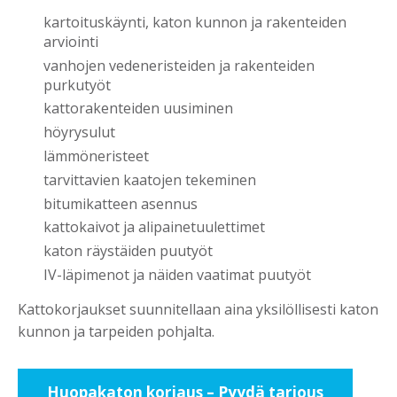
kartoituskäynti, katon kunnon ja rakenteiden
arviointi
vanhojen vedeneristeiden ja rakenteiden
purkutyöt
kattorakenteiden uusiminen
höyrysulut
lämmöneristeet
tarvittavien kaatojen tekeminen
bitumikatteen asennus
kattokaivot ja alipainetuulettimet
katon räystäiden puutyöt
IV-läpimenot ja näiden vaatimat puutyöt
Kattokorjaukset suunnitellaan aina yksilöllisesti katon
kunnon ja tarpeiden pohjalta.
Huopakaton korjaus – Pyydä tarjous