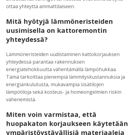
ottaa yhteyttä ammattilaiseen.
Mitä hyötyjä lämmöneristeiden
uusimisella on kattoremontin
yhteydessä?
Lämmöneristeiden uudistaminen kattokorjauksen
yhteydessä parantaa rakennuksen
energiatehokkuutta vähentämällä lämpöhukkaa.
Tämä tarkoittaa pienempiä lämmityskustannuksia ja
energiankulutusta, mukavampia sisätilojen
lämpötiloja sekä kosteus- ja homeongelmien riskin
vähenemistä.
Miten voin varmistaa, että
huopakaton korjaukseen käytetään
ympäristöystävällisiä materiaaleja