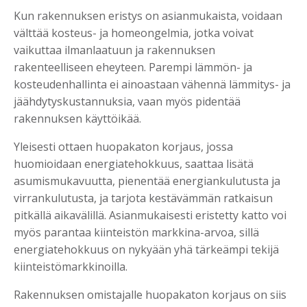
Kun rakennuksen eristys on asianmukaista, voidaan
välttää kosteus- ja homeongelmia, jotka voivat
vaikuttaa ilmanlaatuun ja rakennuksen
rakenteelliseen eheyteen. Parempi lämmön- ja
kosteudenhallinta ei ainoastaan vähennä lämmitys- ja
jäähdytyskustannuksia, vaan myös pidentää
rakennuksen käyttöikää.
Yleisesti ottaen huopakaton korjaus, jossa
huomioidaan energiatehokkuus, saattaa lisätä
asumismukavuutta, pienentää energiankulutusta ja
virrankulutusta, ja tarjota kestävämmän ratkaisun
pitkällä aikavälillä. Asianmukaisesti eristetty katto voi
myös parantaa kiinteistön markkina-arvoa, sillä
energiatehokkuus on nykyään yhä tärkeämpi tekijä
kiinteistömarkkinoilla.
Rakennuksen omistajalle huopakaton korjaus on siis