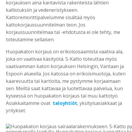
korjauksen aina kantavista rakenteista lähtien
kallistuksiin ja vedeneristykseen.
Kattoremonttipalvelumme sisältää myös
kattokorjaussuunnitelman teon. Jos
korjaussuunnitelmaa tai -ehdotusta ei ole tehty, me
toteutamme sellaisen.
Huopakaton korjaus on erikoisosaamista vaativa ala,
joka on vaativaa käsityötä. S-Katto toteuttaa myös
vaativamman katon korjauksen Helsingin, Vantaan ja
Espoon alueella. Jos katossa on erikoismuotoja, kuten
kaarevuutta tai kartioita, me pystymme korjaamaan
sen. Meiltä saat kattavaa ja luotettavaa palvelua, kun
kyseessä on huopakaton korjaus tai muu kattotyö.
Asiakkaitamme ovat
taloyhtiöt
, yksityisasiakkaat ja
yritykset.