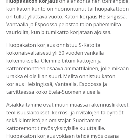
Huopakaton korjaus
on ajankohtainen toimenpide,
kun katon kunto on huonontunut tai huopakattoon
on tullut yllättävä vuoto. Katon korjaus Helsingissä,
Vantaalla ja Espoossa pelastaa talon pahemmilta
vaurioilta, kun bitumikatto korjataan ajoissa.
Huopakaton korjaus onnistuu S-Katolta
kokonaisvaltaisesti yli 30 vuoden vankalla
kokemuksella. Olemme bitumikattojen ja
kattoremonttien osaava ammattilainen, jolle mikään
urakka ei ole liian suuri. Meiltä onnistuu katon
korjaus Helsingissä, Vantaalla, Espoossa ja
tarvittaessa koko Etelä-Suomen alueella.
Asiakkaitamme ovat muun muassa rakennusliikkeet,
teollisuuslaitokset, kerros- ja rivitalojen taloyhtiöt
sekä kiinteistöjen omistajat. Suoritamme
kattoremontit myös yksityisille kuluttajille.
Huopakaton korjaus voidaan tehdä myös osana