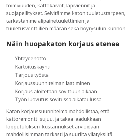
toimivuuden, kattokaivot, läpiviennit ja
suojapellitykset. Selvitämme katon tuuletustarpeen,
tarkastamme alipainetuulettimien ja
tuuletusventtiilien määrän sekä höyrysulun kunnon.
Näin huopakaton korjaus etenee
Yhteydenotto
Kartoituskäynti
Tarjous työstä
Korjaussuunnitelman laatiminen
Korjaus aloitetaan sovittuun aikaan
Työn luovutus sovitussa aikataulussa
Katon korjaussuunnitelma mahdollistaa, että
kattoremontti sujuu, ja takaa laadukkaan
lopputuloksen; kustannukset arvioidaan
mahdollisimman tarkasti ja suurilta yllätyksiltä