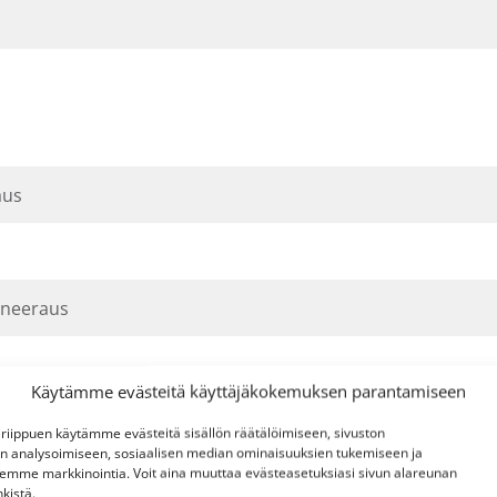
aus
aneeraus
Käytämme evästeitä käyttäjäkokemuksen parantamiseen
i riippuen käytämme evästeitä sisällön räätälöimiseen, sivuston
n analysoimiseen, sosiaalisen median ominaisuuksien tukemiseen ja
mme markkinointia. Voit aina muuttaa evästeasetuksiasi sivun alareunan
la
nkistä.