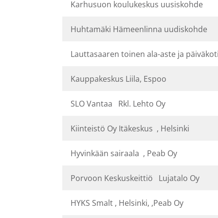
Karhusuon koulukeskus uusiskohde
Huhtamäki Hämeenlinna uudiskohde
Lauttasaaren toinen ala-aste ja päiväko
Kauppakeskus Liila, Espoo
SLO Vantaa Rkl. Lehto Oy
Kiinteistö Oy Itäkeskus , Helsinki
Hyvinkään sairaala , Peab Oy
Porvoon Keskuskeittiö Lujatalo Oy
HYKS Smalt , Helsinki, ,Peab Oy