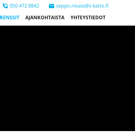
050 472 8842
seppo.nivala@s-katto.fi
RENSSIT
AJANKOHTAISTA
YHTEYSTIEDOT