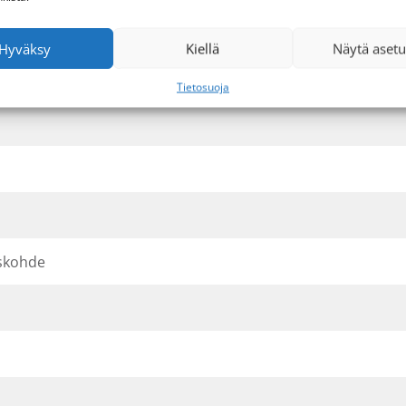
Hyväksy
Kiellä
Näytä asetu
Tietosuoja
iskohde