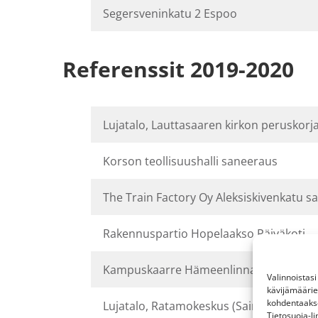
Segersveninkatu 2 Espoo
Referenssit 2019-2020
Lujatalo, Lauttasaaren kirkon peruskorj
Korson teollisuushalli saneeraus
The Train Factory Oy Aleksiskivenkatu s
Rakennuspartio Hopelaakso Päiväkoti
Kampuskaarre Hämeenlinna
Valinnoistas
kävijämäärie
kohdentaakse
Lujatalo, Ratamokeskus (Sairaala) Kouvo
Tietosuoja-li